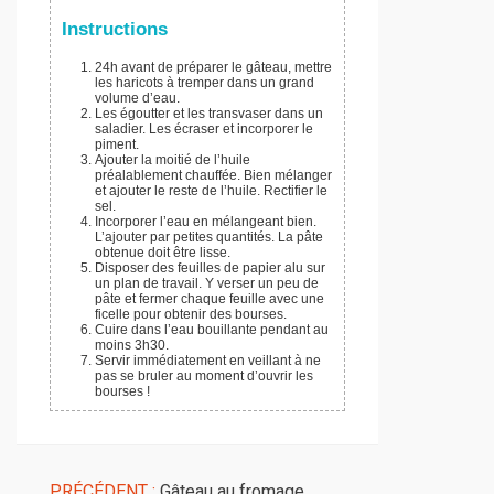
Instructions
24h avant de préparer le gâteau, mettre
les haricots à tremper dans un grand
volume d’eau.
Les égoutter et les transvaser dans un
saladier. Les écraser et incorporer le
piment.
Ajouter la moitié de l’huile
préalablement chauffée. Bien mélanger
et ajouter le reste de l’huile. Rectifier le
sel.
Incorporer l’eau en mélangeant bien.
L’ajouter par petites quantités. La pâte
obtenue doit être lisse.
Disposer des feuilles de papier alu sur
un plan de travail. Y verser un peu de
pâte et fermer chaque feuille avec une
ficelle pour obtenir des bourses.
Cuire dans l’eau bouillante pendant au
moins 3h30.
Servir immédiatement en veillant à ne
pas se bruler au moment d’ouvrir les
bourses !
PRÉCÉDENT :
Gâteau au fromage