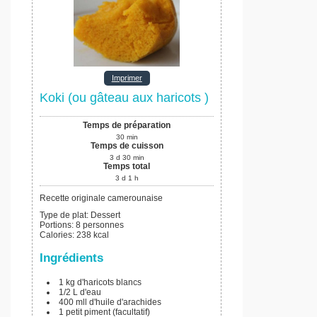
Imprimer
Koki (ou gâteau aux haricots )
Temps de préparation
30
min
Temps de cuisson
3
d
30
min
Temps total
3
d
1
h
Recette originale camerounaise
Type de plat:
Dessert
Portions
:
8
personnes
Calories
:
238
kcal
Ingrédients
1
kg
d'haricots blancs
1/2
L
d'eau
400
mll
d'huile d'arachides
1
petit piment (facultatif)