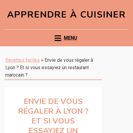
APPRENDRE À CUISINER
MENU
Recettes faciles
»
Envie de vous régaler à
Lyon ? Et si vous essayiez un restaurant
marocain ?
ENVIE DE VOUS
RÉGALER À LYON ?
ET SI VOUS
ESSAYIEZ UN